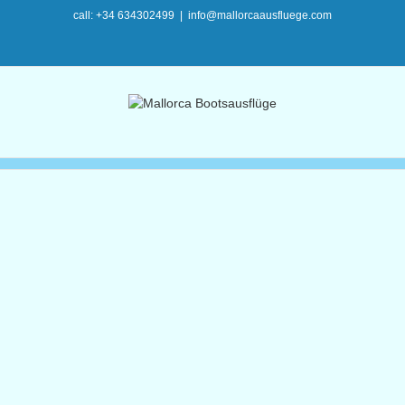
call: +34 634302499
|
info@mallorcaausfluege.com