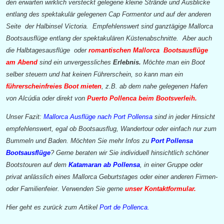
den erwarten wirklich versteckt gelegene kleine Strände und Ausblicke
entlang des spektakulär gelegenen Cap Formentor und auf der anderen
Seite der Halbinsel Victoria. Empfehlenswert sind ganztägige Mallorca
Bootsausflüge entlang der spektakulären Küstenabschnitte. Aber auch
die Halbtagesausflüge oder
romantischen Mallorca Bootsausflüge
am Abend
sind ein unvergessliches
Erlebnis.
Möchte man ein Boot
selber steuern und hat keinen Führerschein, so kann man ein
führerscheinfreies Boot mieten
, z.B. ab dem nahe gelegenen Hafen
von Alcúdia oder direkt von
Puerto Pollenca beim Bootsverleih.
Unser Fazit:
Mallorca Ausflüge nach Port Pollensa
sind in jeder Hinsicht
empfehlenswert, egal ob Bootsausflug, Wandertour oder einfach nur zum
Bummeln und Baden. Möchten Sie mehr Infos zu
Port Pollensa
Bootsausflüge
? Gerne beraten wir Sie individuell hinsichtlich schöner
Bootstouren auf dem
Katamaran ab Pollensa
, in einer Gruppe oder
privat anlässlich eines Mallorca Geburtstages oder einer anderen Firmen-
oder Familienfeier. Verwenden Sie gerne
unser Kontaktformular.
Hier geht es zurück zum Artikel
Port de Pollenca.