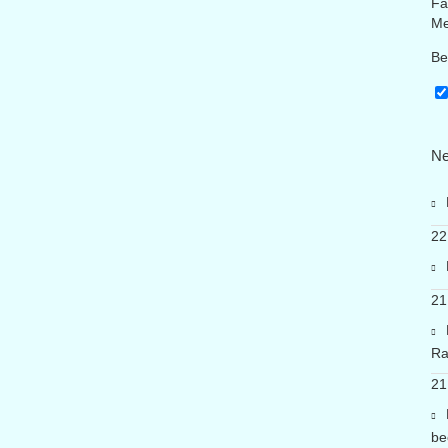
Fa
Me
Be
Ne
22
21
Ra
21
be