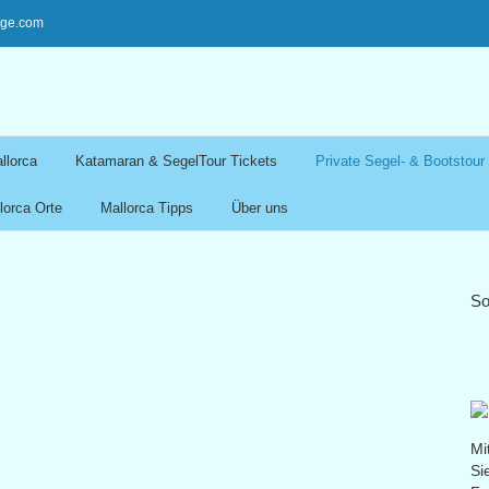
ege.com
llorca
Katamaran & SegelTour Tickets
Private Segel- & Bootstour
lorca Orte
Mallorca Tipps
Über uns
So
Mi
Si