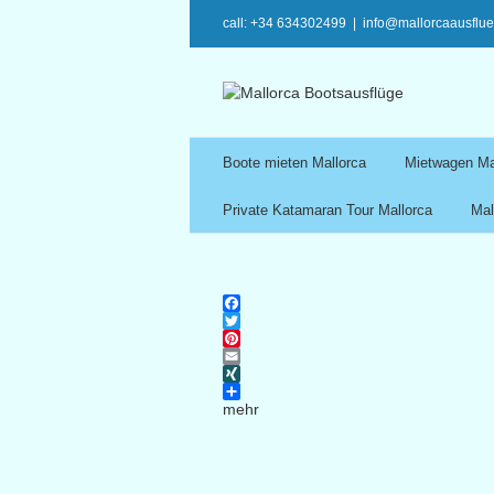
call: +34 634302499
|
info@mallorcaausflu
Boote mieten Mallorca
Mietwagen Ma
Private Katamaran Tour Mallorca
Mal
Facebook
Twitter
Pinterest
Email
XING
mehr