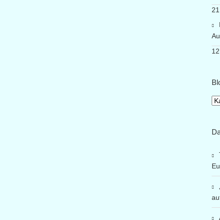
21
Au
12
Bl
Bl
Da
Eu
au