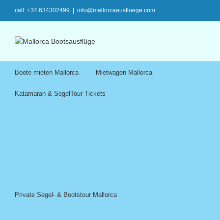
call: +34 634302499
|
info@mallorcaausfluege.com
Boote mieten Mallorca
Mietwagen Mallorca
Katamaran & SegelTour Tickets
Private Segel- & Bootstour Mallorca