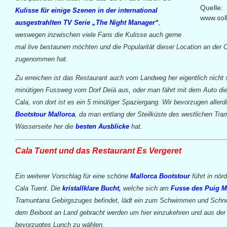
Quelle:
Kulisse für einige Szenen in der international
www.sol
ausgestrahlten TV Serie „The Night Manager“
,
weswegen inzwischen viele Fans die Kulisse auch gerne
mal live bestaunen möchten und die Popularität dieser Location an der Ca
zugenommen hat.
Zu erreichen ist das Restaurant auch vom Landweg her eigentlich nicht 
minütigen Fussweg vom Dorf Deià aus, oder man fährt mit dem Auto die 
Cala, von dort ist es ein 5 minütiger Spaziergang. Wir bevorzugen allerd
Bootstour Mallorca
, da man entlang der Steilküste des westlichen Tra
Wasserseite her die
besten Ausblicke
hat.
Cala Tuent und das Restaurant Es Vergeret
Ein weiterer Vorschlag für eine schöne
Mallorca Bootstour
führt in nör
Cala Tuent. Die
kristallklare Bucht,
welche sich am
Fusse des Puig M
Tramuntana Gebirgszuges befindet, lädt ein zum Schwimmen und Schno
dem Beiboot an Land gebracht werden um hier einzukehren und aus der r
bevorzugtes Lunch zu wählen.