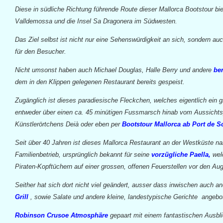
Diese in südliche Richtung führende Route dieser Mallorca Bootstour bi
Valldemossa und die Insel Sa Dragonera im Südwesten.
Das Ziel selbst ist nicht nur eine Sehenswürdigkeit an sich, sondern au
für den Besucher.
Nicht umsonst haben auch Michael Douglas, Halle Berry und andere
be
dem in den Klippen gelegenen Restaurant bereits gespeist.
Zugänglich ist dieses paradiesische Fleckchen, welches eigentlich ein 
entweder über einen ca. 45 minütigen Fussmarsch hinab vom Aussicht
Künstlerörtchens Deià oder eben per
Bootstour Mallorca ab Port de Só
Seit über 40 Jahren ist dieses Mallorca Restaurant an der Westküste nah
Familienbetrieb, ursprünglich bekannt für seine
vorzügliche Paella,
welc
Piraten-Kopftüchern auf einer grossen, offenen Feuerstellen vor den Au
Seither hat sich dort nicht viel geändert, ausser dass inwischen auch a
Grill
, sowie Salate und andere kleine, landestypische Gerichte angeb
Robinson Crusoe Atmosphäre
gepaart mit einem fantastischen Ausbli