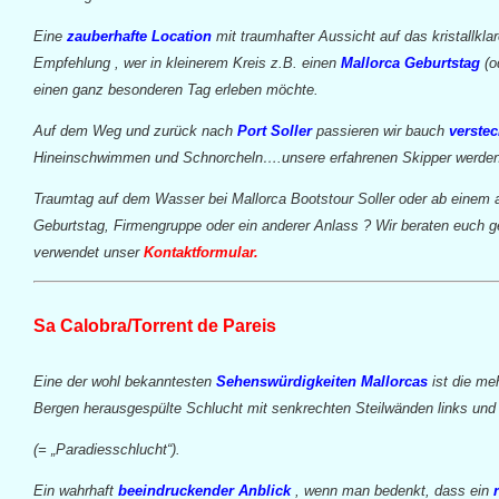
Eine
zauberhafte Location
mit traumhafter Aussicht auf das kristallkl
Empfehlung , wer in kleinerem Kreis z.B. einen
Mallorca Geburtstag
(o
einen ganz besonderen Tag erleben möchte.
Auf dem Weg und zurück nach
Port Soller
passieren wir bauch
verste
Hineinschwimmen und Schnorcheln….unsere erfahrenen Skipper werden 
Traumtag auf dem Wasser bei Mallorca Bootstour Soller oder ab einem 
Geburtstag, Firmengruppe oder ein anderer Anlass ? Wir beraten euch ge
verwendet unser
Kontaktformular.
Sa Calobra/Torrent de Pareis
Eine der wohl bekanntesten
Sehenswürdigkeiten Mallorcas
ist die me
Bergen herausgespülte Schlucht mit senkrechten Steilwänden links und
(= „Paradiesschlucht“).
Ein wahrhaft
beeindruckender Anblick
, wenn man bedenkt, dass ein