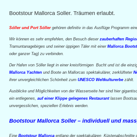
Bootstour Mallorca Soller. Träumen erlaubt.
Sóller und Port Sóller
gehören definitiv in das Ausflüge Programm ein
Wir können es sehr empfehlen, den Besuch dieser
zauberhaften Regio
Tramuntanagebirges und seiner üppigen Täler mit einer
Mallorca Boots
oder ganzer Tag) zu verbinden.
Der Hafen von Sóller liegt in einer kreisförmigen Bucht und ist die einzig
Mallorca Yachten
und Boote an Mallorcas spektakulärer, zerklüfteter
N
ihrer unvergleichlichen Schönheit zum
UNESCO Weltkulturerbe
zählt.
Ausblicke und Möglichkeiten von der Wasserseite her sind hier giganti
ein entlegenes,
auf einer Klippe gelegenes Restaurant
lassen Bootsau
unvergesslichen, speziellen Erlebnis werden.
Bootstour Mallorca Soller – individuell und mas
Eine
Bootstour Mallorca
entlang der spektakulären Küstenabschnitte 