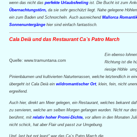
wenn das nicht das
perfekte Urlaubsfeeling
ist. Die Bucht ist zum Anke
Übernachtungstörn,
da sie sehr geschützt liegt. Nahe gelegene Höhlen
ein zum Baden und Schnorcheln. Auch ausreichend
Mallorca Romanti
Sonnenuntergänge
hier sind einfach fantastisch.
Cala Deià und das Restaurant Ca`s Patro March
Ein ebenso lohnen
Quelle: www.tramuntana.com
Richtung ist die 
riesige Höhle um
Pinienbäumen und kultivierten Naturterrassen, welche letztendlich in ei
übergeht ist Cala Deià ein
wildromantischer Ort
, klein, fein, nicht un
ergreifend.
Auch hier, direkt am Meer gelegen, ein Restaurant, welches bekannt daf
zu servieren, welche am selben Morgen gefangen wurden. Nicht nur de
berühmt, mit
relativ hoher Promi-Dichte,
vor allem in den Monaten Ju
nicht schick, hat aber Flair und passt zur Umgebung.
Und „last but not least“ war das Ca´s Patro March die