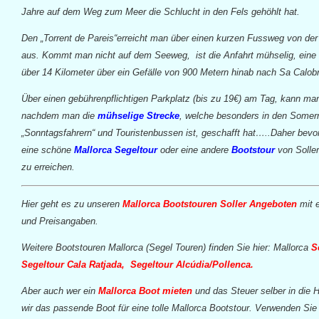
Jahre auf dem Weg zum Meer die Schlucht in den Fels gehöhlt hat.
Den „Torrent de Pareis“erreicht man über einen kurzen Fussweg von der
aus. Kommt man nicht auf dem Seeweg, ist die Anfahrt mühselig, eine 
über 14 Kilometer über ein Gefälle von 900 Metern hinab nach Sa Calob
Über einen gebührenpflichtigen Parkplatz (bis zu 19€) am Tag, kann ma
nachdem man die
mühselige Strecke
, welche besonders in den Somer
„Sonntagsfahrern“ und Touristenbussen ist, geschafft hat…..Daher bevo
eine schöne
Mallorca Segeltour
oder eine andere
Bootstour
von Solle
zu erreichen.
Hier geht es zu unseren
Mallorca Bootstouren Soller Angeboten
mit 
und Preisangaben.
Weitere Bootstouren Mallorca (Segel Touren) finden Sie hier: Mallorca
S
Segeltour Cala Ratjada,
Segeltour Alcúdia/Pollenca.
Aber auch wer ein
Mallorca Boot mieten
und das Steuer selber in die
wir das passende Boot für eine tolle Mallorca Bootstour. Verwenden Si