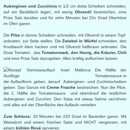
Auberginen und Zucchinis
in 1/2 cm dicke Scheiben schneiden,
auf ein Backblech legen, mit wenig
Olivenöl
bestreichen, eine
Prise Salz darüber und für zehn Minuten bei 22o Grad Oberhitze
im Ofen garen.
Die
Pilze
in dünne Scheiben schneiden, mit Olivenöl in einem Topf
anbraten, zur Seite stellen. Die
Zwiebel in Würfel
schneiden, den
Knoblauch klein hacken und mit Olivenöl hellbraun anbraten. Die
Dose Tomaten , das
Tomatenmark, den Honig, die Kräuter, Chili
und eine Prise Salz dazugeben. Alles kräftig aufkochen lassen.
Die Hälfte der
Tomatensauce in
die Auflaufform geben, darauf Auberginen -und Zuchinischeiben
geben. Das Ganze mit
Creme Fraiche
bestreichen. Nun die Pilze,
die 2. Hälfte der Tomatensauce und obendrauf die restlichen
Auberginen und Zucchini. Den Käse mit etwas Sahne verrühren
und alles auf der Oberfläche des Auflaufs verteilen.
Zum Schluss:
20 Minuten bei 220 Grad im Backofen garen. Mit
Weissbrot und einem frischen Salat und NICHT vergessen, mit
einem
kühlen Rosé
servieren.