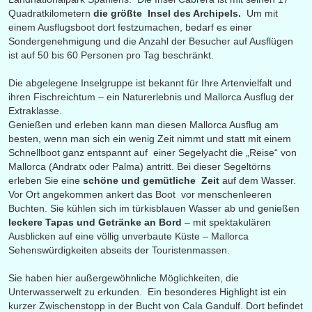
Quadratkilometern
die größte Insel des Archipels.
Um mit
einem Ausflugsboot dort festzumachen, bedarf es einer
Sondergenehmigung und die Anzahl der Besucher auf Ausflügen
ist auf 50 bis 60 Personen pro Tag beschränkt.
Die abgelegene Inselgruppe ist bekannt für Ihre Artenvielfalt und
ihren Fischreichtum – ein Naturerlebnis und Mallorca Ausflug der
Extraklasse.
Genießen und erleben kann man diesen Mallorca Ausflug am
besten, wenn man sich ein wenig Zeit nimmt und statt mit einem
Schnellboot ganz entspannt auf einer Segelyacht die „Reise“ von
Mallorca (Andratx oder Palma) antritt. Bei dieser Segeltörns
erleben Sie eine
schöne und gemütliche Zeit
auf dem Wasser.
Vor Ort angekommen ankert das Boot vor menschenleeren
Buchten. Sie kühlen sich im türkisblauen Wasser ab und genießen
leckere Tapas und Getränke an Bord
– mit spektakulären
Ausblicken auf eine völlig unverbaute Küste – Mallorca
Sehenswürdigkeiten abseits der Touristenmassen.
Sie haben hier außergewöhnliche Möglichkeiten, die
Unterwasserwelt zu erkunden. Ein besonderes Highlight ist ein
kurzer Zwischenstopp in der Bucht von Cala Gandulf. Dort befindet