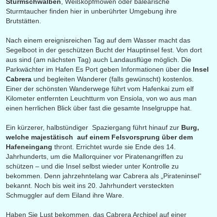
Sturmschwalben
, Weißkopfmöwen oder balearische
Sturmtaucher finden hier in unberührter Umgebung ihre
Brutstätten.
Nach einem ereignisreichen Tag auf dem Wasser macht das
Segelboot in der geschützen Bucht der Hauptinsel fest. Von dort
aus sind (am nächsten Tag) auch Landausflüge möglich. Die
Parkwächter im Hafen Es Port geben Informationen über die
Insel
Cabrera
und begleiten Wanderer (falls gewünscht) kostenlos.
Einer der schönsten Wanderwege führt vom Hafenkai zum elf
Kilometer entfernten Leuchtturm von Ensiola, von wo aus man
einen herrlichen Blick über fast die gesamte Inselgruppe hat.
Ein kürzerer, halbstündiger Spaziergang führt hinauf zur
Bu
rg,
welche majestätisch auf einem Felsvorsprung über dem
Hafeneingang
thront. Errichtet wurde sie Ende des 14.
Jahrhunderts, um die Mallorquiner vor Piratenangriffen zu
schützen – und die Insel selbst wieder unter Kontrolle zu
bekommen. Denn jahrzehntelang war Cabrera als „Pirateninsel“
bekannt. Noch bis weit ins 20. Jahrhundert versteckten
Schmuggler auf dem Eiland ihre Ware.
Haben Sie Lust bekommen, das Cabrera Archipel auf einer