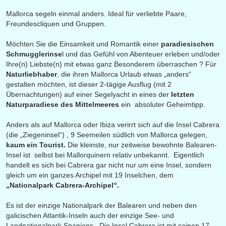
Mallorca segeln einmal anders. Ideal für verliebte Paare,
Freundescliquen und Gruppen.
Möchten Sie die Einsamkeit und Romantik einer
paradiesischen
Schmugglerinse
l und das Gefühl von Abenteuer erleben und/oder
Ihre(n) Liebste(n) mit etwas ganz Besonderem überraschen ? Für
Naturliebhaber
, die ihren Mallorca Urlaub etwas „anders“
gestalten möchten, ist dieser 2-tägige Ausflug (mit 2
Übernachtungen) auf einer Segelyacht in eines der
letzten
Naturparadiese des Mittelmeeres
ein absoluter Geheimtipp.
Anders als auf Mallorca oder Ibiza verirrt sich auf die Insel Cabrera
(die „Ziegeninsel“) , 9 Seemeilen südlich von Mallorca gelegen,
kaum ein Tourist.
Die kleinste, nur zeitweise bewohnte Balearen-
Insel ist selbst bei Mallorquinern relativ unbekannt. Eigentlich
handelt es sich bei Cabrera gar nicht nur um eine Insel, sondern
gleic
h um ein ganzes Archipel mit 19 Inselchen, dem
„Nationalpark Cabrera-Archipel“.
Es ist der einzige Nationalpark der Balearen und neben den
galicischen Atlantik-Inseln auch der einzige See- und
Landnationalpark Spaniens. Die Insel Cabrera ist mit seinen 17