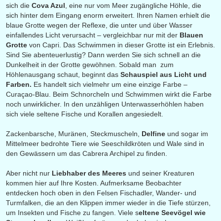
sich die
Cova Azul
, eine nur vom Meer zugängliche Höhle, die
sich hinter dem Eingang enorm erweitert. Ihren Namen erhielt die
blaue Grotte wegen der Reflexe, die unter und über Wasser
einfallendes Licht verursacht – vergleichbar nur mit der
Blauen
Grotte
von Capri. Das Schwimmen in dieser Grotte ist ein Erlebnis.
Sind Sie abenteuerlustig? Dann werden Sie sich schnell an die
Dunkelheit in der Grotte gewöhnen. Sobald man zum
Höhlenausgang schaut, beginnt das
Schauspiel aus Licht und
Farben.
Es handelt sich vielmehr um eine einzige Farbe –
Curaçao-Blau. Beim Schnorcheln und Schwimmen wirkt die Farbe
noch unwirklicher. In den unzähligen Unterwasserhöhlen haben
sich viele seltene Fische und Korallen angesiedelt.
Zackenbarsche, Muränen, Steckmuscheln,
Delfine
und sogar im
Mittelmeer bedrohte Tiere wie Seeschildkröten und Wale sind in
den Gewässern um das Cabrera Archipel zu finden.
Aber nicht nur
Liebhaber des Meeres
und seiner Kreaturen
kommen hier auf Ihre Kosten. Aufmerksame Beobachter
entdecken hoch oben in den Felsen Fischadler, Wander- und
Turmfalken, die an den Klippen immer wieder in die Tiefe stürzen,
um Insekten und Fische zu fangen. Viele s
eltene Seevögel wie