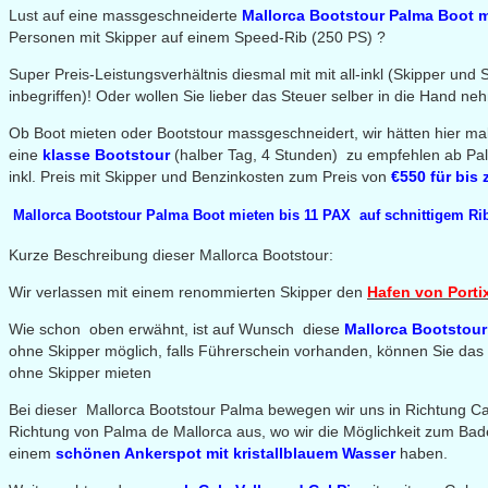
Lust auf eine massgeschneiderte
Mallorca
Bootstour Palma
Boot m
Personen mit Skipper auf einem Speed-Rib (250 PS) ?
Super Preis-Leistungsverhältnis diesmal mit mit all-inkl (Skipper und S
inbegriffen)! Oder wollen Sie lieber das Steuer selber in die Hand n
Ob Boot mieten oder Bootstour massgeschneidert, wir hätten hier mal
eine
klasse Bootstour
(halber Tag, 4 Stunden) zu empfehlen ab Palm
inkl. Preis mit Skipper und Benzinkosten zum Preis von
€550 für bis
Mallorca Bootstour Palma Boot mieten bis 11 PAX auf schnittigem Ri
Kurze Beschreibung dieser Mallorca Bootstour:
Wir verlassen mit einem renommierten Skipper den
Hafen von Porti
Wie schon oben erwähnt, ist auf Wunsch diese
Mallorca
Bootstou
ohne Skipper möglich, falls Führerschein vorhanden, können Sie das 
ohne Skipper mieten
Bei dieser Mallorca Bootstour Palma bewegen wir uns in Richtung Cal
Richtung von Palma de Mallorca aus, wo wir die Möglichkeit zum Ba
einem
schönen Ankerspot mit kristallblauem Wasser
haben.