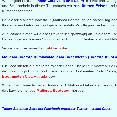
Weiter geht es dann
nach Cala Vella und Cal Pi
, mit weiterer Gel
und Schnorcheln in dieser Traumbucht vor
zerklüfteten Felsen
und r
Küstenabschnitten.
Bei dieser Mallorca Bootstour (Mallorca Bootsausflüge halber Tag od
Ihre eigenen Getränke (und gegebenenfalls Verpflegung selber mit).
Auf Anfrage bieten wir dieses Paket auch ganztägig an. In diesem Fa
Badestopps auch einen Stopp in einer Bucht mit Restaurant zum Mitt
Verwenden Sie unser
Kontaktformular.
Mallorca Bootstour Palma/Mallorca Boot mieten (Bootstour) ist 
Ein Boot mieten auf Mallorca mit oder ohne Skipper für maximal 12 Pe
der Insel möglich, z.B. Boot mieten Alcudia, Boot mieten Porto Colom
Boot mieten Cala Ratjada
usw..
Wir suchen Ihnen für jeden Anlass, z.B. Mallorca Geburtstag feiern, 
das bzw. die richtige
Mallorca Bootstour
heraus.
Teilen Sie diese Seite bei Facebook und/oder Twitter – vielen Dank !