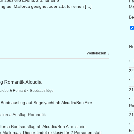
 spezielle Events z.B. für eine
Fa
g auf Mallorca geeignet oder z.B. für einen […]
Me
Be
Ne
Weiterlesen
22
ug Romantik Alcudia
21
 Liebe & Romantik
,
Bootsausflüge
Bootsausflug auf Segelyacht ab Alcudia/Bon Aire
Ra
llorca Ausflug Romantik
21
orca Bootsausflug ab Alcudia/Bon Aire ist ein
be
Mallorcas. Dieser findet exklusiv für 2 Personen statt