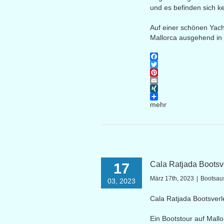
und es befinden sich k
Auf einer schönen Yach
Mallorca ausgehend in 
Facebook
Twitter
Pinterest
Email
XING
mehr
Cala Ratjada Bootsv
17
März 17th, 2023
|
Bootsau
03, 2023
Cala Ratjada Bootsverl
Ein Bootstour auf Mallo