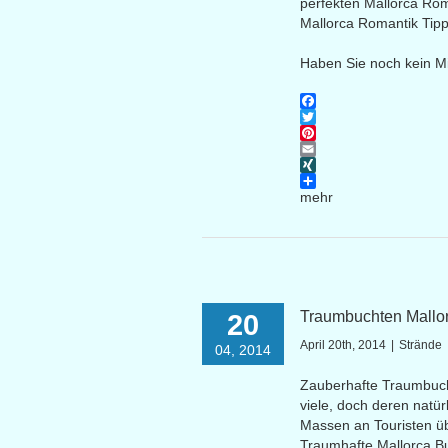
perfekten Mallorca Rom
Mallorca Romantik Tipps
Haben Sie noch kein Mi
Facebook
Twitter
Pinterest
Email
XING
mehr
Traumbuchten Mallor
20
April 20th, 2014
|
Strände
04, 2014
Zauberhafte Traumbucht
viele, doch deren natü
Massen an Touristen üb
Traumhafte Mallorca Buc