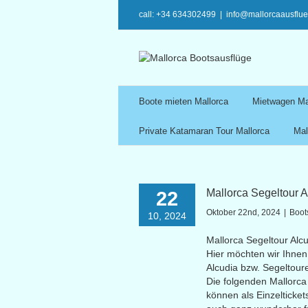
call: +34 634302499
|
info@mallorcaausflu
Boote mieten Mallorca
Mietwagen Ma
Private Katamaran Tour Mallorca
Mal
Mallorca Segeltour A
22
Oktober 22nd, 2024
|
Boot
10, 2024
Mallorca Segeltour Alc
Hier möchten wir Ihnen
Alcudia bzw. Segeltoure
Die folgenden Mallorca
können als Einzelticke