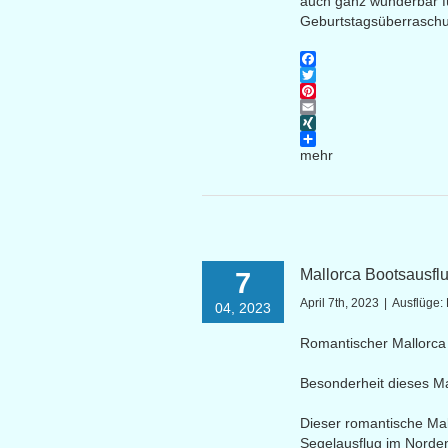
auch ganz wunderbar für
Geburtstagsüberraschun
Facebook
Twitter
Pinterest
Email
XING
mehr
Mallorca Bootsausfl
7
April 7th, 2023
|
Ausflüge:
04, 2023
Romantischer Mallorca 
Besonderheit dieses Ma
Dieser romantische Mall
Segelausflug im Norden 