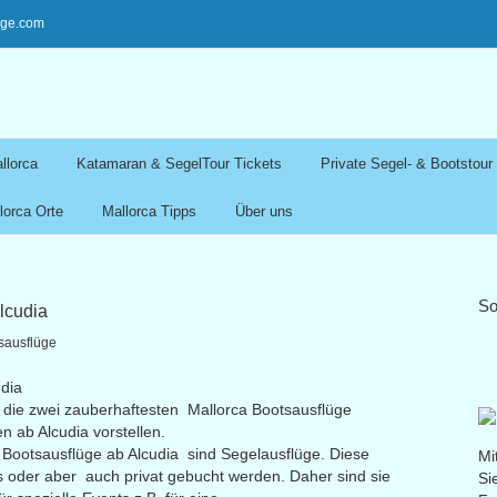
ege.com
llorca
Katamaran & SegelTour Tickets
Private Segel- & Bootstour
lorca Orte
Mallorca Tipps
Über uns
So
lcudia
sausflüge
udia
 die zwei zauberhaftesten Mallorca Bootsausflüge
n ab Alcudia vorstellen.
 Bootsausflüge ab Alcudia sind Segelausflüge. Diese
Mi
ts oder aber auch privat gebucht werden. Daher sind sie
Si