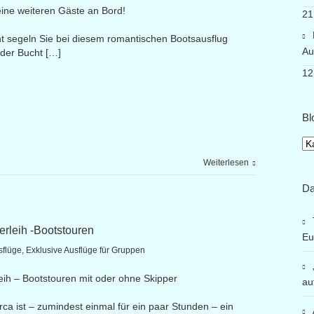
eine weiteren Gäste an Bord!
21
t segeln Sie bei diesem romantischen Bootsausflug
Au
der Bucht […]
12
Bl
Bl
Weiterlesen
Da
erleih -Bootstouren
Eu
sflüge
,
Exklusive Ausflüge für Gruppen
eih – Bootstouren mit oder ohne Skipper
au
rca ist – zumindest einmal für ein paar Stunden – ein