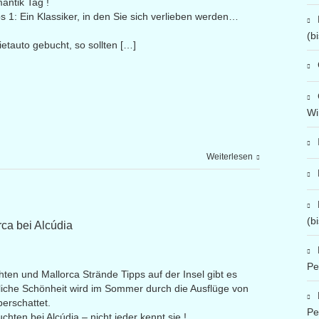
antik Tag !
 1: Ein Klassiker, in den Sie sich verlieben werden…
(b
etauto gebucht, so sollten […]
Wi
Weiterlesen
(b
ca bei Alcúdia
Pe
en und Mallorca Strände Tipps auf der Insel gibt es
rliche Schönheit wird im Sommer durch die Ausflüge von
erschattet.
Pe
hten bei Alcúdia – nicht jeder kennt sie !