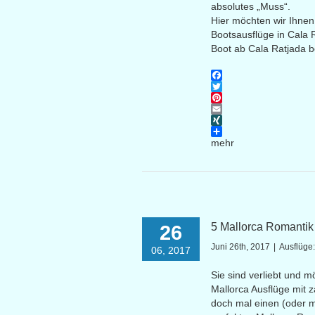
absolutes „Muss“.
Hier möchten wir Ihnen
Bootsausflüge in Cala 
Boot ab Cala Ratjada 
Facebook
Twitter
Pinterest
Email
XING
mehr
5 Mallorca Romantik T
26
Juni 26th, 2017
|
Ausflüge
06, 2017
Sie sind verliebt und 
Mallorca Ausflüge mit
doch mal einen (oder m