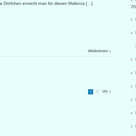
ne Dörfchen erreicht man für diesen Mallorca […]
70
Weiterlesen
Vor
1
2