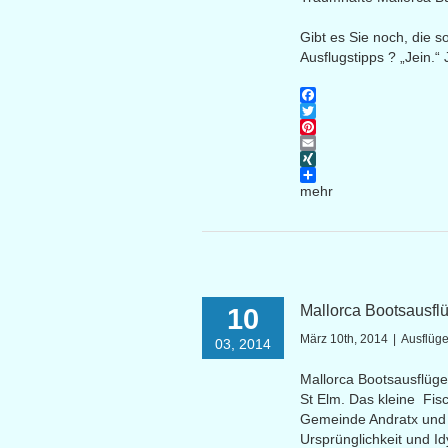
Gibt es Sie noch, die 
Ausflugstipps ? „Jein.
Facebook
Twitter
Pinterest
Email
XING
mehr
Mallorca Bootsausfl
10
März 10th, 2014
|
Ausflüge
03, 2014
Mallorca Bootsausflüge
St Elm. Das kleine Fisc
Gemeinde Andratx und is
Ursprünglichkeit und Id