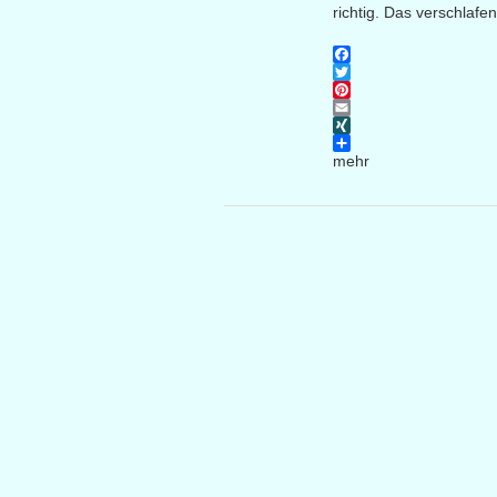
richtig. Das verschlafe
Facebook
Twitter
Pinterest
Email
XING
mehr