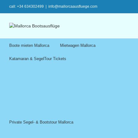
call: +34 634302499
|
info@mallorcaausfluege.com
Boote mieten Mallorca
Mietwagen Mallorca
Katamaran & SegelTour Tickets
Private Segel- & Bootstour Mallorca