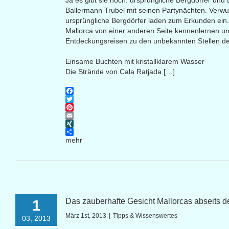
Ja es gibt sie noch: ursprüngliche Bergdörfer und
Ballermann Trubel mit seinen Partynächten. Verw
ursprüngliche Bergdörfer laden zum Erkunden ein.
Mallorca von einer anderen Seite kennenlernen u
Entdeckungsreisen zu den unbekannten Stellen der
Einsame Buchten mit kristallklarem Wasser
Die Strände von Cala Ratjada […]
Facebook
Twitter
Pinterest
Email
XING
mehr
Das zauberhafte Gesicht Mallorcas abseits 
1
März 1st, 2013
|
Tipps & Wissenswertes
03, 2013