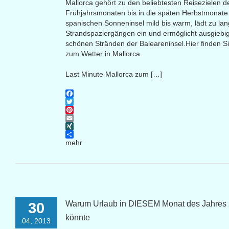
Mallorca gehört zu den beliebtesten Reisezielen 
Frühjahrsmonaten bis in die späten Herbstmonate 
spanischen Sonneninsel mild bis warm, lädt zu l
Strandspaziergängen ein und ermöglicht ausgieb
schönen Stränden der Baleareninsel.Hier finden Si
zum Wetter in Mallorca.
Last Minute Mallorca zum […]
Facebook
Twitter
Pinterest
Email
XING
mehr
Warum Urlaub in DIESEM Monat des Jahres
30
könnte
04, 2013